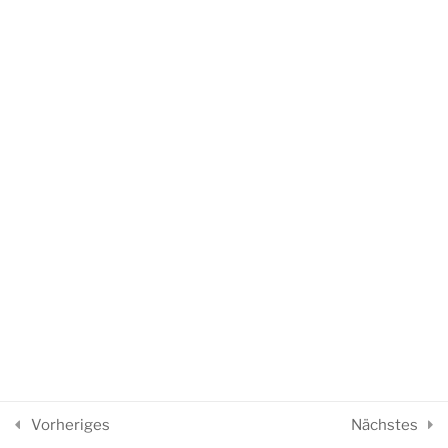
LINKS
Impressum
Datenschutz
Kontakt
Goethe Universität
studium
digitale
Mit Stolz präsentiert von WordPress
Vorheriges
Nächstes