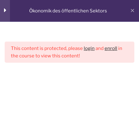
Zum
Ökonomik des öffentlichen Sektors
Inhalt
springen
Vier Arten von Gütern
2
VWL-WEB
Lerne VWL online!
Menü
This content is protected, please
login
and
enroll
in
Vier Arten von Gütern
the course to view this content!
Vier Arten von Gütern
2 Questions
Start
VWLweb
Externalitäten
6
GEFÖRDERTES PROJEKT