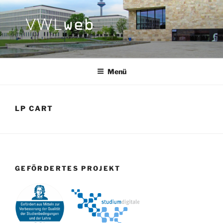
Zum
Inhalt
springen
VWL-WEB
Lerne VWL online!
Menü
LP CART
GEFÖRDERTES PROJEKT