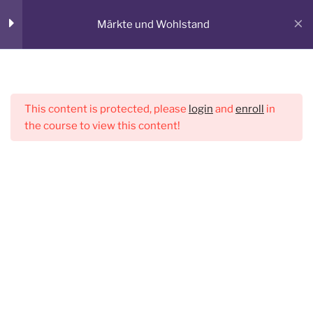
Zum
Märkte und Wohlstand
Inhalt
springen
Märkte und Wohlstand
8
VWL-WEB
Lerne VWL online!
Menü
This content is protected, please
login
and
enroll
in
Konsumenten- und
the course to view this content!
Produzentenrente
Konsumenten- und
Start
VWLweb
Produzentenrente
2 Questions
Steuern
GEFÖRDERTES PROJEKT
Steuern
3 Questions